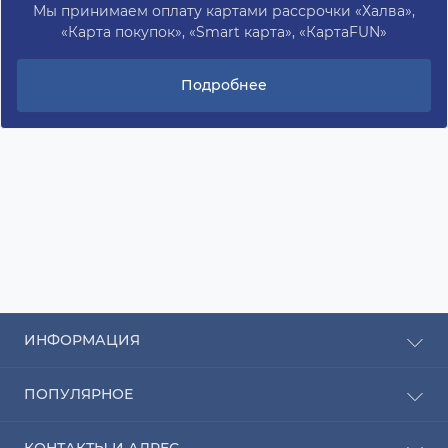
Мы принимаем оплату картами рассрочки «Халва»,
«Карта покупок», «Smart карта», «КартаFUN»
Подробнее
ИНФОРМАЦИЯ
Рассрочка
ПОПУЛЯРНОЕ
Оплата
Доставка
Радиаторы отопления