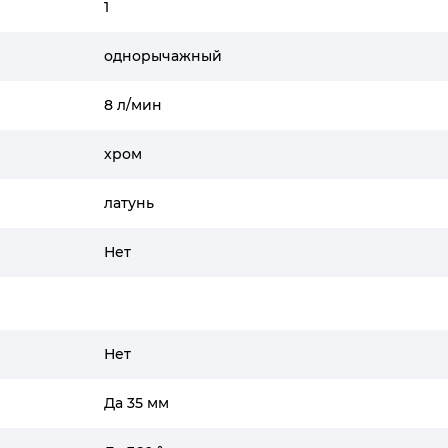
1
однорычажный
8 л/мин
хром
латунь
Нет
Нет
Да 35 мм