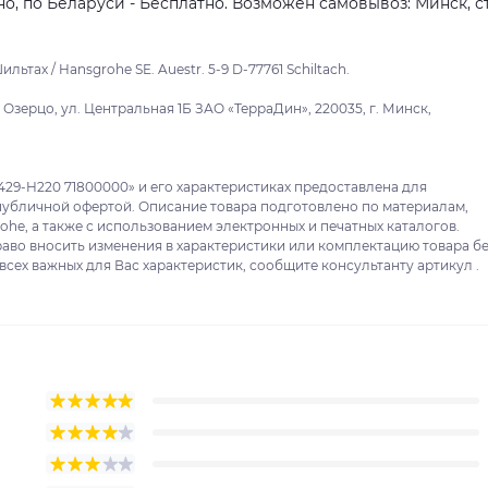
о, по Беларуси - Бесплатно. Возможен самовывоз: Минск, ст
льтах / Hansgrohe SE. Auestr. 5-9 D-77761 Schiltach.
зерцо, ул. Центральная 1Б ЗАО «ТерраДин», 220035, г. Минск,
29-H220 71800000» и его характеристиках предоставлена для
публичной офертой. Описание товара подготовлено по материалам,
he, а также с использованием электронных и печатных каталогов.
раво вносить изменения в характеристики или комплектацию товара б
сех важных для Вас характеристик, сообщите консультанту артикул .