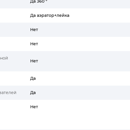
Да 360 °
Да аэратор+лейка
Нет
Нет
ьной
Нет
Да
вателей
Да
Нет