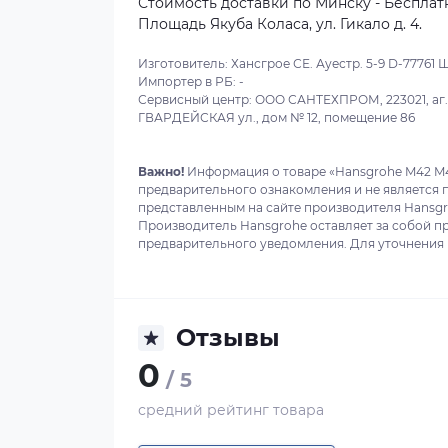
Стоимость доставки по Минску - Бесплатн
Площадь Якуба Коласа, ул. Гикало д. 4.
Изготовитель: Хансгрое СЕ. Ауестр. 5-9 D-77761 Ши
Импортер в РБ: -
Сервисный центр: ООО САНТЕХПРОМ, 223021, аг. О
ГВАРДЕЙСКАЯ ул., дом № 12, помещение 86
Важно!
Информация о товаре «Hansgrohe M42 M4
предварительного ознакомления и не является 
представленным на сайте производителя Hansgro
Производитель Hansgrohe оставляет за собой п
предварительного уведомления. Для уточнения в
Отзывы
0
/ 5
средний рейтинг товара