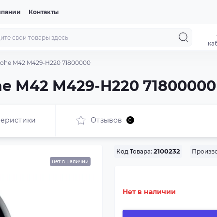
мпании
Контакты
ка
rohe M42 M429-H220 71800000
he M42 M429-H220 71800000
теристики
Отзывов
0
Произво
Код Товара:
2100232
нет в наличии
Нет в наличии