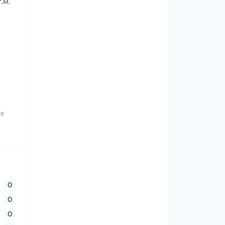
.м.
ез
0
0
0