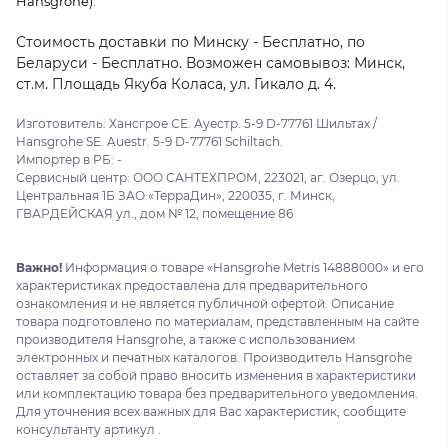
Hansgrohe).
Стоимость доставки по Минску - Бесплатно, по
Беларуси - Бесплатно. Возможен самовывоз: Минск,
ст.м. Площадь Якуба Коласа, ул. Гикало д. 4.
Изготовитель: Хансгрое СЕ. Ауестр. 5-9 D-77761 Шильтах /
Hansgrohe SE. Auestr. 5-9 D-77761 Schiltach.
Импортер в РБ: -
Сервисный центр: ООО САНТЕХПРОМ, 223021, аг. Озерцо, ул.
Центральная 1Б ЗАО «ТерраДин», 220035, г. Минск,
ГВАРДЕЙСКАЯ ул., дом № 12, помещение 86
Важно!
Информация о товаре «Hansgrohe Metris 14888000» и его
характеристиках предоставлена для предварительного
ознакомления и не является публичной офертой. Описание
товара подготовлено по материалам, представленным на сайте
производителя Hansgrohe, а также с использованием
электронных и печатных каталогов. Производитель Hansgrohe
оставляет за собой право вносить изменения в характеристики
или комплектацию товара без предварительного уведомления.
Для уточнения всех важных для Вас характеристик, сообщите
консультанту артикул .