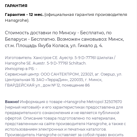
ГАРАНТИЯ
Гарантия - 12 мес.
(официальная гарантия производителя
Hansgrohe).
Стоимость доставки по Минску - Бесплатно, по
Беларуси - Бесплатно. Возможен самовывоз: Минск,
ст.м. Площадь Якуба Коласа, ул. Гикало д. 4.
Изготовитель: Хансгрое СЕ. Ауестр. 5-9 D-77761 Шильтах /
Hansgrohe SE. Auestr. 5-9 D-77761 Schiltach.
Импортер в РБ: -
Сервисный центр: ООО САНТЕХПРОМ, 223021, аг. Озерцо, ул.
Центральная 1Б ЗАО «ТерраДин», 220035, г. Минск,
ГВАРДЕЙСКАЯ ул., дом № 12, помещение 86
Важно!
Информация о товаре «Hansgrohe Metropol 32507670
(черный матовый)» и его характеристиках предоставлена для
предварительного ознакомления и не является публичной
офертой. Описание товара подготовлено по материалам,
представленным на сайте производителя Hansgrohe, а также с
использованием электронных и печатных каталогов.
Производитель Hansgrohe оставляет за собой право вносить