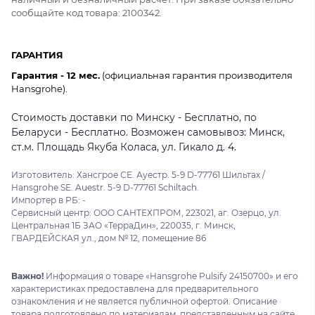
сообщайте код товара: 2100342.
ГАРАНТИЯ
Гарантия - 12 мес.
(официальная гарантия производителя
Hansgrohe).
Стоимость доставки по Минску - Бесплатно, по
Беларуси - Бесплатно. Возможен самовывоз: Минск,
ст.м. Площадь Якуба Коласа, ул. Гикало д. 4.
Изготовитель: Хансгрое СЕ. Ауестр. 5-9 D-77761 Шильтах /
Hansgrohe SE. Auestr. 5-9 D-77761 Schiltach.
Импортер в РБ: -
Сервисный центр: ООО САНТЕХПРОМ, 223021, аг. Озерцо, ул.
Центральная 1Б ЗАО «ТерраДин», 220035, г. Минск,
ГВАРДЕЙСКАЯ ул., дом № 12, помещение 86
Важно!
Информация о товаре «Hansgrohe Pulsify 24150700» и его
характеристиках предоставлена для предварительного
ознакомления и не является публичной офертой. Описание
товара подготовлено по материалам, представленным на сайте