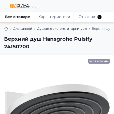
Все о товаре
Характеристики
Отзывов
0
Для ванной
Душевые системы и гарнитуры
Верхний душ 
Верхний душ Hansgrohe Pulsify
24150700
нет в наличии