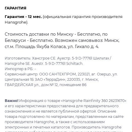
ГАРАНТИЯ
Гарантия - 12 мес.
(официальная гарантия производителя
Hansgrohe).
Стоимость доставки по Минску - Бесплатно, по
Беларуси - Бесплатно. Возможен самовывоз: Минск,
ст.м. Площадь Якуба Коласа, ул. Гикало д. 4.
Изготовитель: Хансгрое СЕ. Ауестр. 5-9 D-77761 Шильтах /
Hansgrohe SE. Auestr. 5-9 D-77761 Schiltach.
Импортер в РБ: -
Сервисный центр: ООО САНТЕХПРОМ, 223021, аг. Озерцо, ул.
Центральная 1Б ЗАО «ТерраДин», 220035, г. Минск,
ГВАРДЕЙСКАЯ ул., дом № 12, помещение 86
Важно!
Информация о товаре «Hansgrohe Rainfinity 360 26231670»
и его характеристиках предоставлена для предварительного
ознакомления и не является публичной офертой. Описание
товара подготовлено по материалам, представленным на сайте
производителя Hansgrohe, а также с использованием
электронных и печатных каталогов. Производитель Hansgrohe