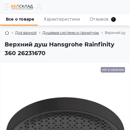
Все о товаре
Характеристики
Отзывов
0
Для ванной
Душевые системы и гарнитуры
Верхний душ H
Верхний душ Hansgrohe Rainfinity
360 26231670
нет в наличии