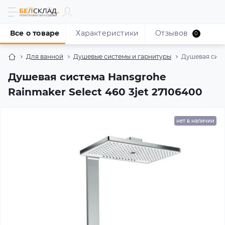
Все о товаре
Характеристики
Отзывов
0
Для ванной
Душевые системы и гарнитуры
Душевая систе
Душевая система Hansgrohe
Rainmaker Select 460 3jet 27106400
нет в наличии