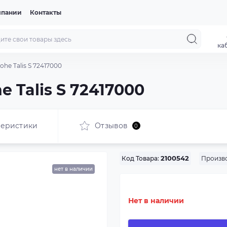
мпании
Контакты
ка
he Talis S 72417000
 Talis S 72417000
теристики
Отзывов
0
Произво
Код Товара:
2100542
нет в наличии
Нет в наличии