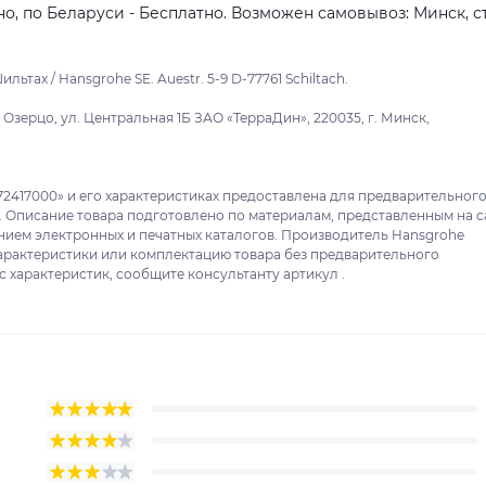
о, по Беларуси - Бесплатно. Возможен самовывоз: Минск, ст
льтах / Hansgrohe SE. Auestr. 5-9 D-77761 Schiltach.
зерцо, ул. Центральная 1Б ЗАО «ТерраДин», 220035, г. Минск,
 72417000» и его характеристиках предоставлена для предварительног
. Описание товара подготовлено по материалам, представленным на с
анием электронных и печатных каталогов. Производитель Hansgrohe
характеристики или комплектацию товара без предварительного
с характеристик, сообщите консультанту артикул .