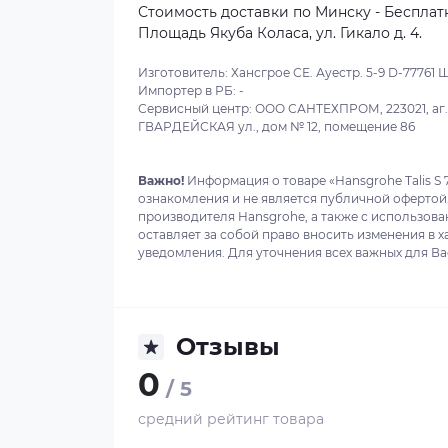
Стоимость доставки по Минску - Бесплатн
Площадь Якуба Коласа, ул. Гикало д. 4.
Изготовитель: Хансгрое СЕ. Ауестр. 5-9 D-77761 Ши
Импортер в РБ: -
Сервисный центр: ООО САНТЕХПРОМ, 223021, аг. О
ГВАРДЕЙСКАЯ ул., дом № 12, помещение 86
Важно!
Информация о товаре «Hansgrohe Talis S
ознакомления и не является публичной офертой
производителя Hansgrohe, а также с использов
оставляет за собой право вносить изменения в 
уведомления. Для уточнения всех важных для Ва
Отзывы
0
/ 5
средний рейтинг товара