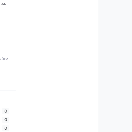
.м.
о
айте
0
0
0