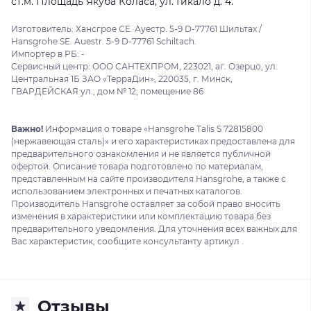
ст.м. Площадь Якуба Коласа, ул. Гикало д. 4.
Изготовитель: Хансгрое СЕ. Ауестр. 5-9 D-77761 Шильтах /
Hansgrohe SE. Auestr. 5-9 D-77761 Schiltach.
Импортер в РБ: -
Сервисный центр: ООО САНТЕХПРОМ, 223021, аг. Озерцо, ул.
Центральная 1Б ЗАО «ТерраДин», 220035, г. Минск,
ГВАРДЕЙСКАЯ ул., дом № 12, помещение 86
Важно!
Информация о товаре «Hansgrohe Talis S 72815800
(нержавеющая сталь)» и его характеристиках предоставлена для
предварительного ознакомления и не является публичной
офертой. Описание товара подготовлено по материалам,
представленным на сайте производителя Hansgrohe, а также с
использованием электронных и печатных каталогов.
Производитель Hansgrohe оставляет за собой право вносить
изменения в характеристики или комплектацию товара без
предварительного уведомления. Для уточнения всех важных для
Вас характеристик, сообщите консультанту артикул .
Отзывы