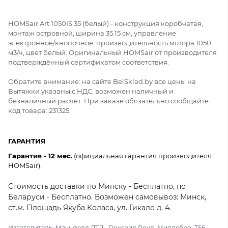
HOMSair Art 1050IS 35 (белый) - конструкция коробчатая,
монтаж островной, ширина 35.15 см, управление
электронное/кнопочное, производительность мотора 1050
м3/ч, цвет белый. Оригинальный HOMSair от производителя
подтверждённый сертификатом соответствия.
Обратите внимание: на сайте BelSklad.by все цены на
Вытяжки указаны с НДС, возможен наличный и
безналичный расчет. При заказе обязательно сообщайте
код товара: 231325.
ГАРАНТИЯ
Гарантия - 12 мес.
(официальная гарантия производителя
HOMSair).
Стоимость доставки по Минску - Бесплатно, по
Беларуси - Бесплатно. Возможен самовывоз: Минск,
ст.м. Площадь Якуба Коласа, ул. Гикало д. 4.
Изготовитель: Маунфелд ЛТД., Доксайд Роуд, Мидлсбро, TS6