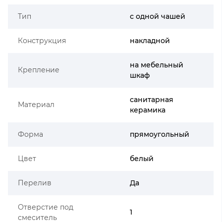
Тип
с одной чашей
Конструкция
накладной
на мебельный
Крепление
шкаф
санитарная
Материал
керамика
Форма
прямоугольный
Цвет
белый
Перелив
Да
Отверстие под
1
смеситель