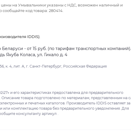
се цены на Умывальники указаны с НДС, возможен наличный и
 сообщайте код товара: 280414.
оизводителя IDDIS).
о Беларуси - от 15 руб. (по тарифам транспортных компаний)
 Якуба Коласа, ул. Гикало д. 4
6, к. 4, лит. А, г. Санкт-Петербург, Российская Федерация
02i27» и его характеристиках предоставлена для предварительного
. Описание товара подготовлено по материалам, представленным на с
 электронных и печатных каталогов. Производитель IDDIS оставляет за
ки или комплектацию товара без предварительного уведомления. Для
ообщите консультанту артикул .