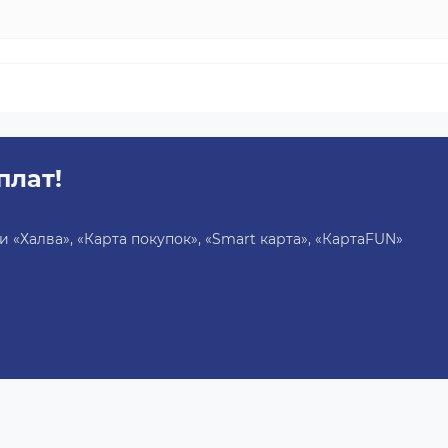
плат!
«Халва», «Карта покупок», «Smart карта», «КартаFUN»