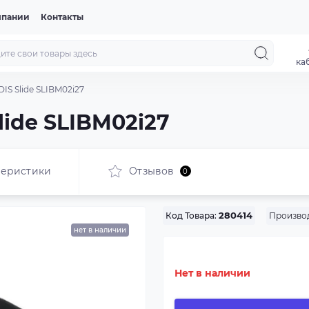
мпании
Контакты
ка
IS Slide SLIBM02i27
ide SLIBM02i27
теристики
Отзывов
0
Произво
Код Товара:
280414
нет в наличии
Нет в наличии