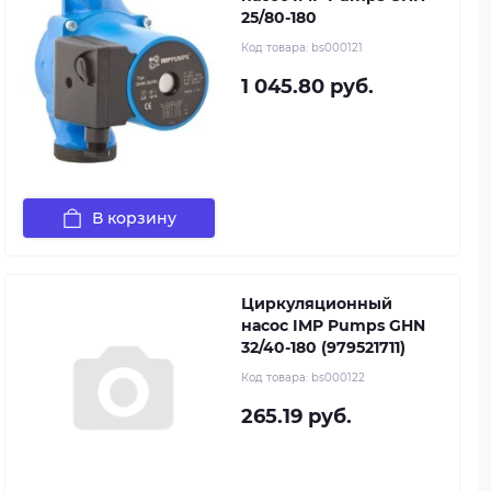
25/80-180
Код товара:
bs000121
1 045.80 руб.
В корзину
Циркуляционный
насос IMP Pumps GHN
32/40-180 (979521711)
Код товара:
bs000122
265.19 руб.