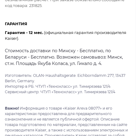
код товара: 231825.
ГАРАНТИЯ
Гарантия - 12 мес.
(официальная гарантия производителя
Kaiser).
Стоимость доставки по Минску - Бесплатно, по
Беларуси - Бесплатно. Возможен самовывоз: Минск,
ст.м. Площадь Якуба Коласа, ул. Гикало д. 4.
Изготовитель: OLAN-Haushaltsgerate. Eichborndamm 277, 13437
Berlin, Germany.
Импортер в РБ: ЧТУП «Технокласс» ул. Тимирязева 121/4
Сервисный центр: ЧТУП «Технокласс» ул. Тимирязева 121/4
Важно!
Информация о товаре «Kaiser Areva 08077» и его
характеристиках предоставлена для предварительного
ознакомления и не является публичной офертой. Описание
товара подготовлено по материалам, представленным на сайте
производителя Kaiser, а также с использованием электронных и
печатных каталогов. Производитель Kaiser оставляет за собой