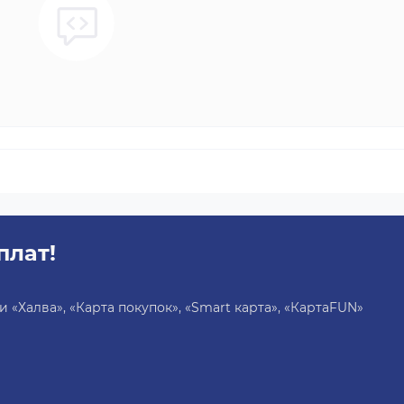
плат!
«Халва», «Карта покупок», «Smart карта», «КартаFUN»