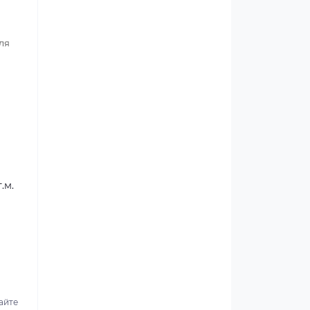
ля
.м.
айте