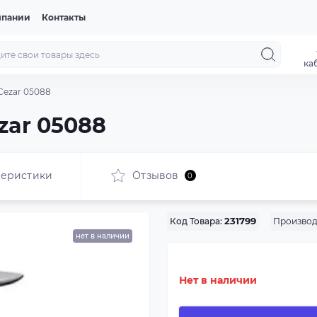
мпании
Контакты
ка
Cezar 05088
zar 05088
теристики
Отзывов
0
Производ
Код Товара:
231799
нет в наличии
Нет в наличии