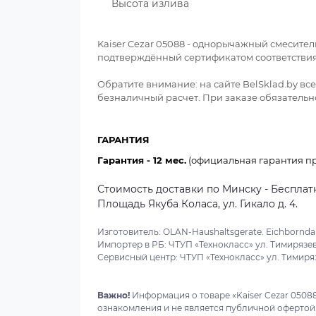
Высота излива
Kaiser Cezar 05088 - однорычажный смесител
подтверждённый сертификатом соответствия
Обратите внимание: на сайте BelSklad.by в
безналичный расчет. При заказе обязательно
ГАРАНТИЯ
Гарантия - 12 мес.
(официальная гарантия пр
Стоимость доставки по Минску - Бесплатн
Площадь Якуба Коласа, ул. Гикало д. 4.
Изготовитель: OLAN-Haushaltsgerate. Eichborndam
Импортер в РБ: ЧТУП «Технокласс» ул. Тимирязева
Сервисный центр: ЧТУП «Технокласс» ул. Тимиряз
Важно!
Информация о товаре «Kaiser Cezar 0508
ознакомления и не является публичной офертой