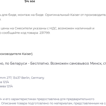
94 мм
ь для биде, монтаж на биде. Оригинальный Kaiser от производите
.
се цены на Смесители указаны с НДС, возможен наличный и
 сообщайте код товара: 231799.
оизводителя Kaiser).
о, по Беларуси - Бесплатно. Возможен самовывоз: Минск, ст
m 277, 13437 Berlin, Germany.
 121/4
ева 121/4
8» и его характеристиках предоставлена для предварительного
. Описание товара подготовлено по материалам, представленным на с