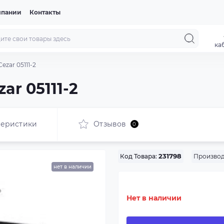
мпании
Контакты
ка
ezar 05111-2
ar 05111-2
теристики
Отзывов
0
Производ
Код Товара:
231798
нет в наличии
Нет в наличии