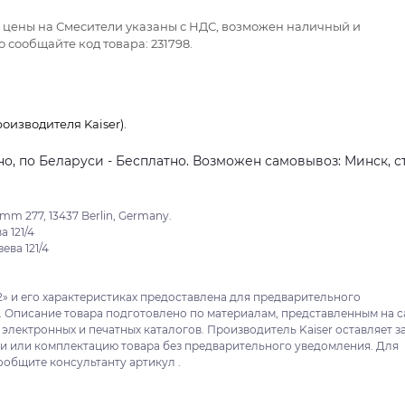
се цены на Смесители указаны с НДС, возможен наличный и
 сообщайте код товара: 231798.
оизводителя Kaiser).
о, по Беларуси - Бесплатно. Возможен самовывоз: Минск, ст
m 277, 13437 Berlin, Germany.
 121/4
ева 121/4
-2» и его характеристиках предоставлена для предварительного
. Описание товара подготовлено по материалам, представленным на с
 электронных и печатных каталогов. Производитель Kaiser оставляет з
ки или комплектацию товара без предварительного уведомления. Для
ообщите консультанту артикул .