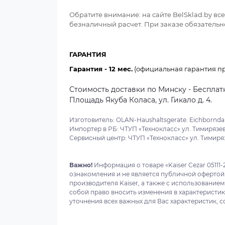
Обратите внимание: на сайте BelSklad.by в
безналичный расчет. При заказе обязательно
ГАРАНТИЯ
Гарантия - 12 мес.
(официальная гарантия пр
Стоимость доставки по Минску - Бесплатн
Площадь Якуба Коласа, ул. Гикало д. 4.
Изготовитель: OLAN-Haushaltsgerate. Eichborndam
Импортер в РБ: ЧТУП «Технокласс» ул. Тимирязева
Сервисный центр: ЧТУП «Технокласс» ул. Тимиряз
Важно!
Информация о товаре «Kaiser Cezar 05111
ознакомления и не является публичной офертой
производителя Kaiser, а также с использованием
собой право вносить изменения в характеристи
уточнения всех важных для Вас характеристик, с