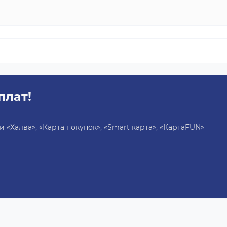
плат!
«Халва», «Карта покупок», «Smart карта», «КартаFUN»