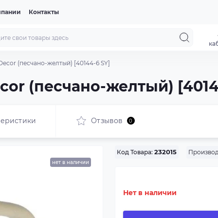
мпании
Контакты
ка
Decor (песчано-желтый) [40144-6 SY]
cor (песчано-желтый) [4014
теристики
Отзывов
0
Производ
Код Товара:
232015
нет в наличии
Нет в наличии