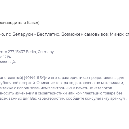
оизводителя Kaiser).
о, по Беларуси - Бесплатно. Возможен самовывоз: Минск, ст
m 277, 13437 Berlin, Germany.
 121/4
ева 121/4
ано-желтый) [40144-6 SY]» и его характеристиках предоставлена для
публичной офертой. Описание товара подготовлено по материалам,
 а также с использованием электронных и печатных каталогов.
 вносить изменения в характеристики или комплектацию товара без
сех важных для Вас характеристик, сообщите консультанту артикул .