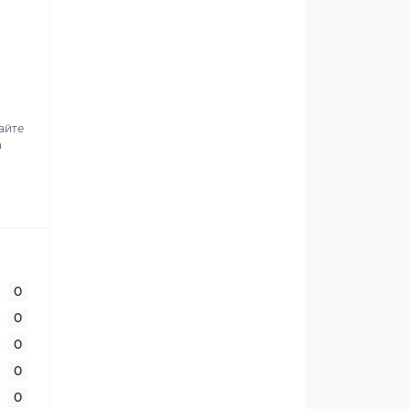
айте
а
0
0
0
0
0