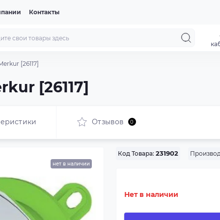
мпании
Контакты
ка
erkur [26117]
kur [26117]
теристики
Отзывов
0
Производ
Код Товара:
231902
нет в наличии
Нет в наличии