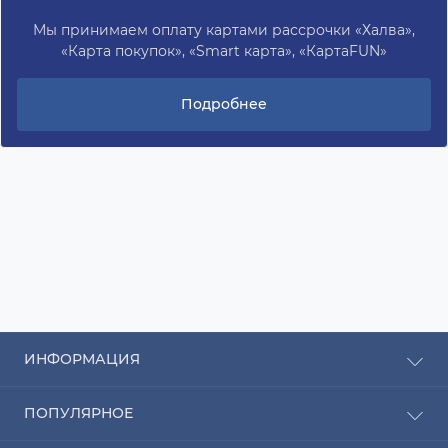
Мы принимаем оплату картами рассрочки «Халва»,
«Карта покупок», «Smart карта», «КартаFUN»
Подробнее
ИНФОРМАЦИЯ
Рассрочка
ПОПУЛЯРНОЕ
Оплата
Доставка