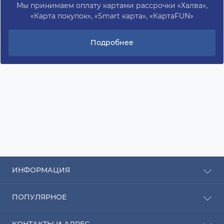
Мы принимаем оплату картами рассрочки «Халва»,
«Карта покупок», «Smart карта», «КартаFUN»
Подробнее
ИНФОРМАЦИЯ
Рассрочка
ПОПУЛЯРНОЕ
Оплата
Доставка
Радиаторы отопления