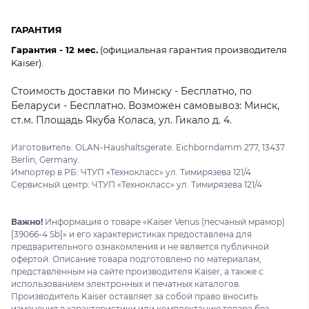
ГАРАНТИЯ
Гарантия - 12 мес.
(официальная гарантия производителя
Kaiser).
Стоимость доставки по Минску - Бесплатно, по
Беларуси - Бесплатно. Возможен самовывоз: Минск,
ст.м. Площадь Якуба Коласа, ул. Гикало д. 4.
Изготовитель: OLAN-Haushaltsgerate. Eichborndamm 277, 13437
Berlin, Germany.
Импортер в РБ: ЧТУП «Технокласс» ул. Тимирязева 121/4
Сервисный центр: ЧТУП «Технокласс» ул. Тимирязева 121/4
Важно!
Информация о товаре «Kaiser Venus (песчаный мрамор)
[39066-4 Sb]» и его характеристиках предоставлена для
предварительного ознакомления и не является публичной
офертой. Описание товара подготовлено по материалам,
представленным на сайте производителя Kaiser, а также с
использованием электронных и печатных каталогов.
Производитель Kaiser оставляет за собой право вносить
изменения в характеристики или комплектацию товара без