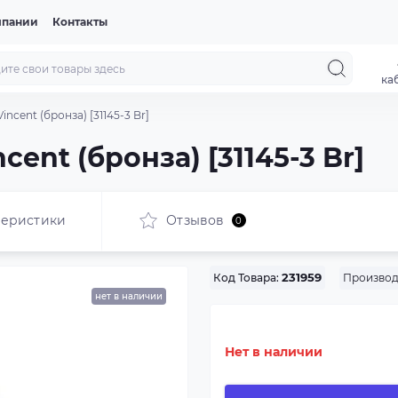
мпании
Контакты
ка
incent (бронза) [31145-3 Br]
cent (бронза) [31145-3 Br]
теристики
Отзывов
0
Производ
Код Товара:
231959
нет в наличии
Нет в наличии