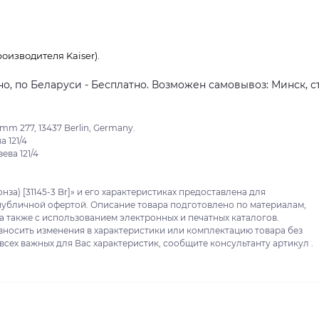
оизводителя Kaiser).
о, по Беларуси - Бесплатно. Возможен самовывоз: Минск, ст
m 277, 13437 Berlin, Germany.
 121/4
ева 121/4
нза) [31145-3 Br]» и его характеристиках предоставлена для
публичной офертой. Описание товара подготовлено по материалам,
 а также с использованием электронных и печатных каталогов.
 вносить изменения в характеристики или комплектацию товара без
сех важных для Вас характеристик, сообщите консультанту артикул .