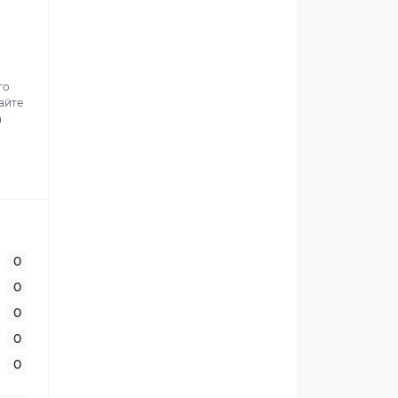
го
айте
а
0
0
0
0
0