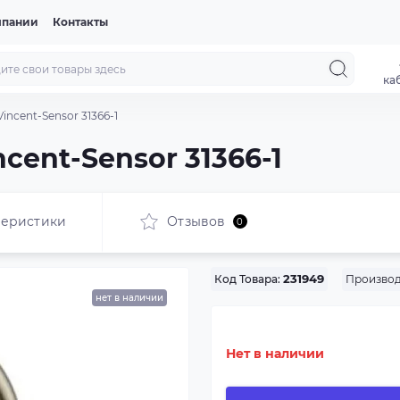
мпании
Контакты
ка
incent-Sensor 31366-1
cent-Sensor 31366-1
теристики
Отзывов
0
Производ
Код Товара:
231949
нет в наличии
Нет в наличии