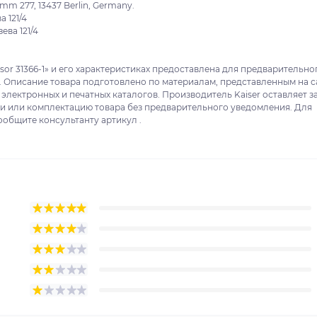
m 277, 13437 Berlin, Germany.
 121/4
ева 121/4
sor 31366-1» и его характеристиках предоставлена для предварительно
. Описание товара подготовлено по материалам, представленным на с
 электронных и печатных каталогов. Производитель Kaiser оставляет з
ки или комплектацию товара без предварительного уведомления. Для
ообщите консультанту артикул .