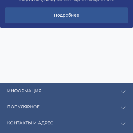
Подробнее
ИНФОРМАЦИЯ
Рассрочка
ПОПУЛЯРНОЕ
Оплата
Доставка
Радиаторы отопления
КОНТАКТЫ И АДРЕС
О компании
Насосы для воды
Связаться с нами