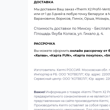
ДОСТАВКА
Мы доставим Ваш заказ «Therm X2 Profil-Venti
или от 1 до 3 дней в любую точку Беларуси: в 
Барановичи, Борисов, Пинск, Орша, Мозырь, 
Стоимость доставки по Минску - Бесплатн
Площадь Якуба Коласа, ул. Гикало д. 4.
РАССРОЧКА
Вы можете оформить
онлайн рассрочку от 
«Халва», «Карта FUN», «Карта покупок», «S
Изготовитель: Kermi РОССИЯ. Московская обл. г
Импортер в РБ: ООО "ХОТВЕЛЛ", Юр. адрес: 220099,
Сервисный центр: ООО "ХОТВЕЛЛ", Юр. адрес: 22009
Важно!
Информация о товаре «Kermi Therm X2 Prof
предварительного ознакомления и не является 
представленным на сайте производителя Kermi, 
Производитель Kermi оставляет за собой право 
предварительного уведомления. Для уточнения в