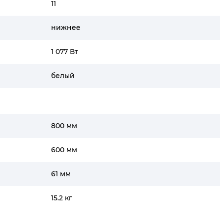
11
нижнее
1 077 Вт
белый
800 мм
600 мм
61 мм
15.2 кг