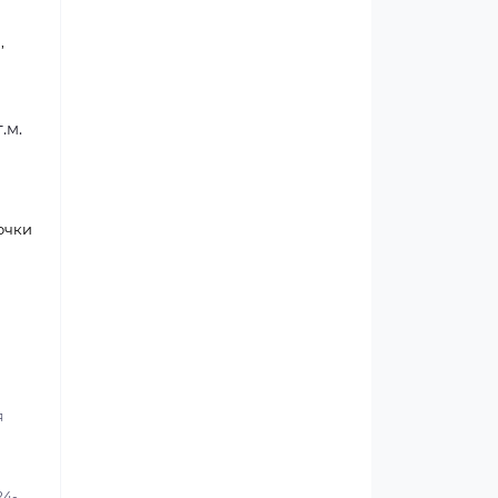
,
.м.
очки
я
24-