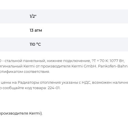
1/2"
13 атм
110 °C
00 - стальной панельный, нижнее подключение, ?Т = 70 K: 1077 Вт,
Оригинальный Kermi от производителя Kermi GmbH. Pankofen-Bahnh
ртификатом соответствия.
се цены на Радиаторы отопления указаны с НДС, возможен наличн
 сообщайте код товара: 224-01.
роизводителя Kermi).