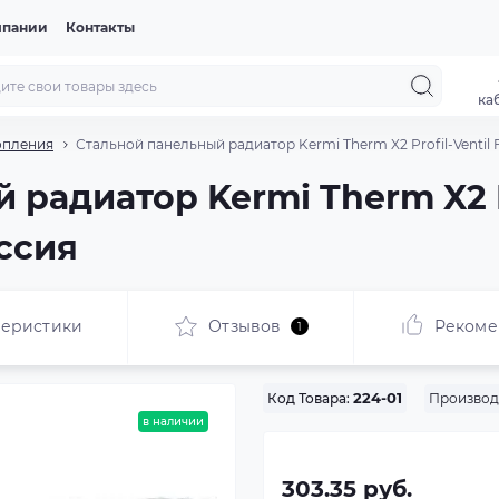
мпании
Контакты
ка
опления
Стальной панельный радиатор Kermi Therm X2 Profil-Ventil F
радиатор Kermi Therm X2 Pr
оссия
теристики
Отзывов
Рекоме
1
Производ
Код Товара:
224-01
в наличии
303.35 руб.