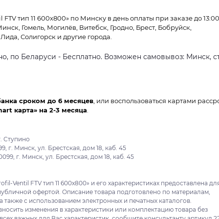
l FTV тип 11 600x800» по Минску в день оплаты при заказе до 13:00
Минск, Гомель, Могилёв, Витебск, Гродно, Брест, Бобруйск,
Лида, Солигорск и другие города.
о, по Беларуси - Бесплатно. Возможен самовывоз: Минск, ст
банка сроком до 6 месяцев
, или воспользоваться картами расср
mart карта» на 2-3 месяца
.
. Ступино
 г. Минск, ул. Брестская, дом 18, каб. 45
9, г. Минск, ул. Брестская, дом 18, каб. 45
il-Ventil FTV тип 11 600x800» и его характеристиках предоставлена дл
публичной офертой. Описание товара подготовлено по материалам,
а также с использованием электронных и печатных каталогов.
вносить изменения в характеристики или комплектацию товара без
сех важных для Вас характеристик, сообщите консультанту артикул 2