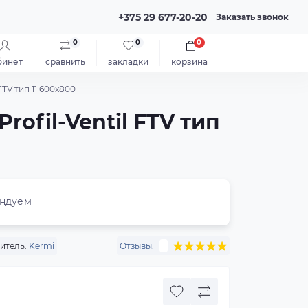
+375 29 677-20-20
Заказать звонок
0
0
0
бинет
сравнить
закладки
корзина
TV тип 11 600x800
ofil-Ventil FTV тип
ндуем
итель:
Kermi
Отзывы:
1