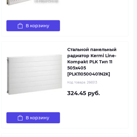
В корзину
Стальной панельный
радиатор Kermi Line-
Kompakt PLK Тип 11
505x405
[PLK110500401N2K]
Код товара:
266513
324.45 руб.
В корзину