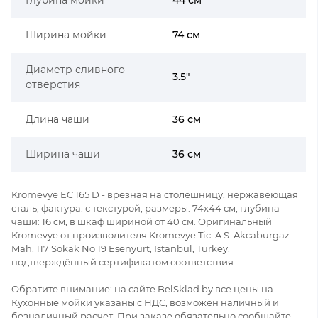
Ширина мойки
74 см
Диаметр сливного
3.5"
отверстия
Длина чаши
36 см
Ширина чаши
36 см
Kromevye EC 165 D - врезная на столешницу, нержавеющая
сталь, фактура: с текстурой, размеры: 74x44 см, глубина
чаши: 16 см, в шкаф шириной от 40 см. Оригинальный
Kromevye от производителя Kromevye Tic. A.S. Akcaburgaz
Mah. 117 Sokak No 19 Esenyurt, Istanbul, Turkey.
подтверждённый сертификатом соответствия.
Обратите внимание: на сайте BelSklad.by все цены на
Кухонные мойки указаны с НДС, возможен наличный и
безналичный расчет. При заказе обязательно сообщайте