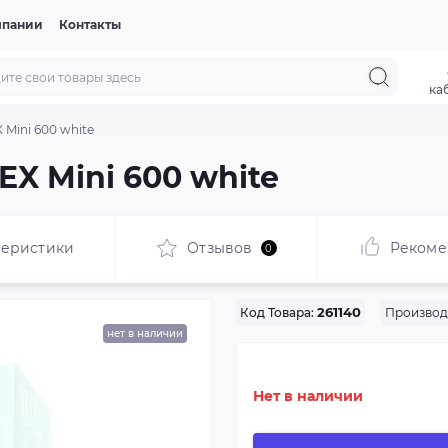
мпании
Контакты
ка
 Mini 600 white
X Mini 600 white
теристики
Отзывов
Рекоме
0
Производ
Код Товара:
261140
нет в наличии
Нет в наличии