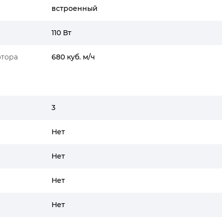
встроенный
110 Вт
отора
680 куб. м/ч
3
Нет
Нет
Нет
Нет