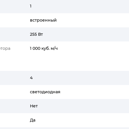
1
встроенный
255 Вт
отора
1 000 куб. м/ч
4
светодиодная
Нет
Да