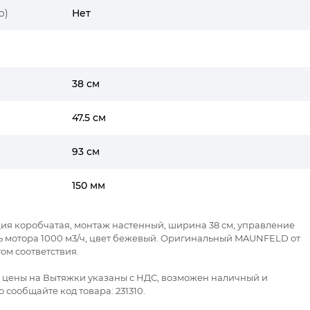
р)
Нет
38 см
47.5 см
93 см
150 мм
ция коробчатая, монтаж настенный, ширина 38 см, управление
ь мотора 1000 м3/ч, цвет бежевый. Оригинальный MAUNFELD от
м соответствия.
се цены на Вытяжки указаны с НДС, возможен наличный и
 сообщайте код товара: 231310.