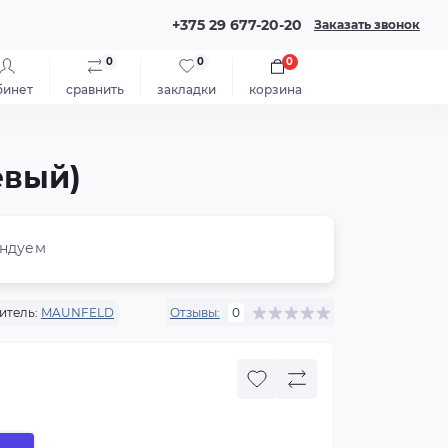
+375 29 677-20-20
Заказать звонок
0
0
0
бинет
сравнить
закладки
корзина
евый)
ндуем
итель:
MAUNFELD
Отзывы:
0