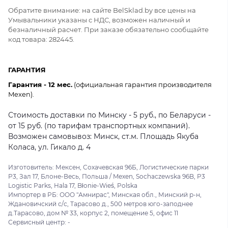
Обратите внимание: на сайте BelSklad.by все цены на
Умывальники указаны с НДС, возможен наличный и
безналичный расчет. При заказе обязательно сообщайте
код товара: 282445.
ГАРАНТИЯ
Гарантия - 12 мес.
(официальная гарантия производителя
Mexen).
Стоимость доставки по Минску - 5 руб., по Беларуси -
от 15 руб. (по тарифам транспортных компаний).
Возможен самовывоз: Минск, ст.м. Площадь Якуба
Коласа, ул. Гикало д. 4
Изготовитель: Мексен, Сохачевская 96Б, Логистические парки
P3, Зал 17, Блоне-Весь, Польша / Mexen, Sochaczewska 96B, P3
Logistic Parks, Hala 17, Błonie-Wieś, Polska
Импортер в РБ: ООО "Амнирас", Минская обл., Минский р-н,
Ждановичский с/с, Тарасово д., 500 метров юго-заподнее
д.Тарасово, дом № 33, корпус 2, помещение 5, офис 11
Сервисный центр: -