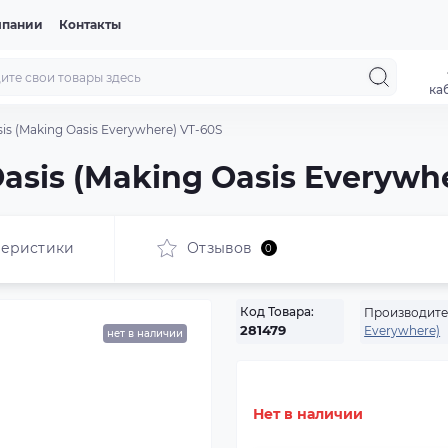
мпании
Контакты
ка
s (Making Oasis Everywhere) VT-60S
sis (Making Oasis Everywhe
теристики
Отзывов
0
Код Товара:
Производите
Everywhere)
281479
нет в наличии
Нет в наличии