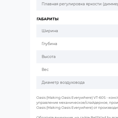
Плавная регулировка яркости (димме
ГАБАРИТЫ
Ширина
Глубина
Высота
Вес
Диаметр воздуховода
Oasis (Making Oasis Everywhere) VT-60S - ко
управление механическое/слайдерное, прои
Oasis (Making Oasis Everywhere) от произво
Обратите внимание: на сайте BelSklad.by в