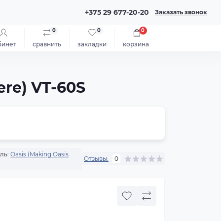
+375 29 677-20-20
Заказать звонок
0
0
0
бинет
сравнить
закладки
корзина
re) VT-60S
ль:
Oasis (Making Oasis
Отзывы:
0