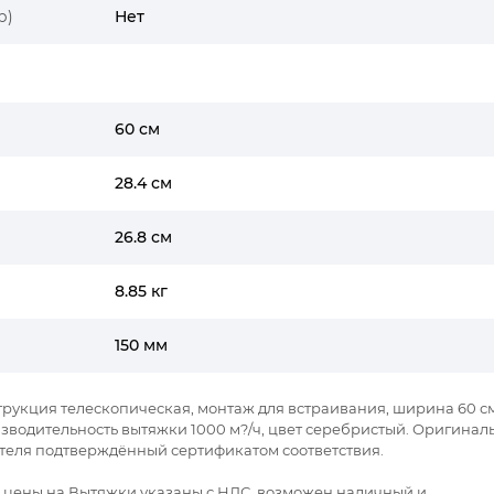
р)
Нет
60 см
28.4 см
26.8 см
8.85 кг
150 мм
нструкция телескопическая, монтаж для встраивания, ширина 60 см
зводительность вытяжки 1000 м?/ч, цвет серебристый. Оригинал
дителя подтверждённый сертификатом соответствия.
се цены на Вытяжки указаны с НДС, возможен наличный и