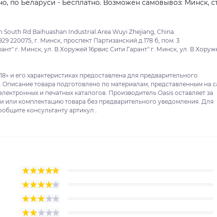
о, по Беларуси - Бесплатно. Возможен самовывоз: Минск, ст
South Rd Baihuashan Industrial Area Wuyi Zhejiang, China.
 220075, г. Минск, проспект Партизанский д.178 б, пом. 3
" г. Минск, ул. В.Хоружей 16рвис Сити Гарант" г. Минск, ул. В.Хоруже
-18» и его характеристиках предоставлена для предварительного
. Описание товара подготовлено по материалам, представленным на с
электронных и печатных каталогов. Производитель Oasis оставляет за
ки или комплектацию товара без предварительного уведомления. Для
ообщите консультанту артикул .