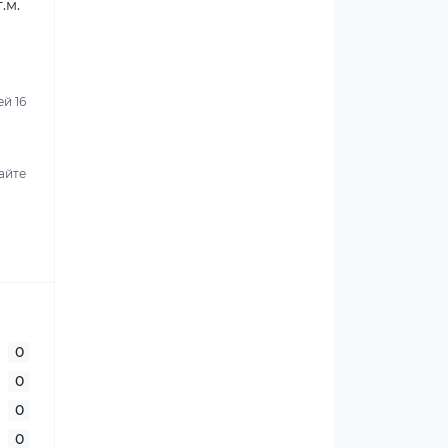
.м.
й 16
айте
0
0
0
0