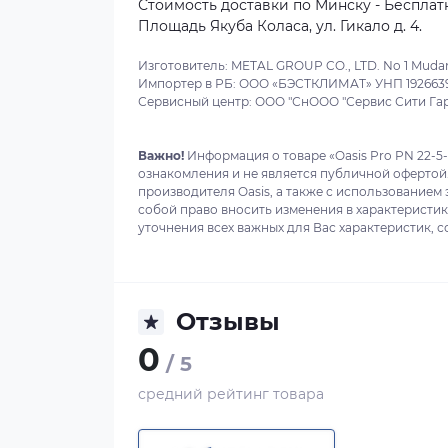
Стоимость доставки по Минску - Бесплатн
Площадь Якуба Коласа, ул. Гикало д. 4.
Изготовитель: METAL GROUP CO., LTD. No 1 Mudan 
Импортер в РБ: ООО «БЭСТКЛИМАТ» УНП 192663929
Сервисный центр: ООО "СнООО "Сервис Сити Гарант
Важно!
Информация о товаре «Oasis Pro PN 22-5
ознакомления и не является публичной офертой
производителя Oasis, а также с использованием 
собой право вносить изменения в характеристи
уточнения всех важных для Вас характеристик, с
Отзывы
0
/ 5
средний рейтинг товара