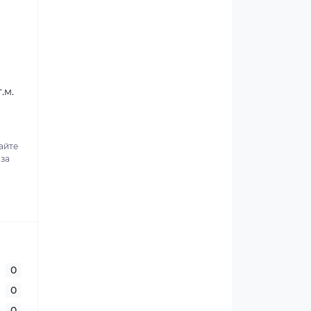
.м.
айте
 за
0
0
0