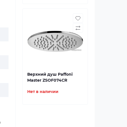
Верхний душ Paffoni
Master ZSOF074CR
Нет в наличии
н