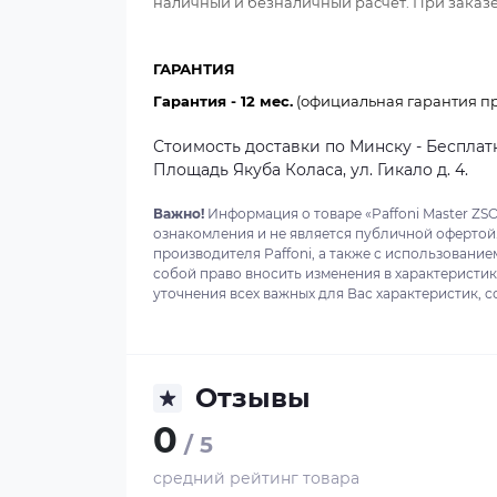
наличный и безналичный расчет. При заказе 
ГАРАНТИЯ
Гарантия - 12 мес.
(официальная гарантия про
Стоимость доставки по Минску - Бесплатн
Площадь Якуба Коласа, ул. Гикало д. 4.
Важно!
Информация о товаре «Paffoni Master ZS
ознакомления и не является публичной офертой
производителя Paffoni, а также с использование
собой право вносить изменения в характеристи
уточнения всех важных для Вас характеристик, с
Отзывы
0
/ 5
средний рейтинг товара