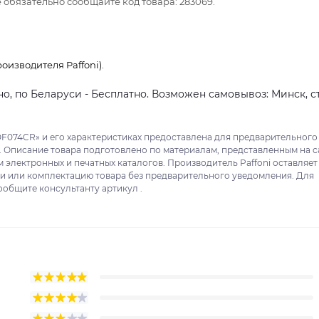
обязательно сообщайте код товара: 283069.
изводителя Paffoni).
о, по Беларуси - Бесплатно. Возможен самовывоз: Минск, ст
OF074CR» и его характеристиках предоставлена для предварительного
. Описание товара подготовлено по материалам, представленным на с
м электронных и печатных каталогов. Производитель Paffoni оставляет
ки или комплектацию товара без предварительного уведомления. Для
ообщите консультанту артикул .