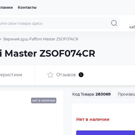
мпании
Контакты
ка
Верхний душ Paffoni Master ZSOF074CR
i Master ZSOF074CR
теристики
Отзывов
0
Произво
Код Товара:
283069
нет в наличии
Нет в наличии