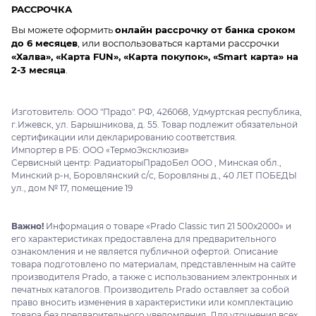
РАССРОЧКА
Вы можете оформить
онлайн рассрочку от банка сроком
до 6 месяцев
, или воспользоваться картами рассрочки
«Халва», «Карта FUN», «Карта покупок», «Smart карта» на
2-3 месяца
.
Изготовитель: ООО "Прадо". РФ, 426068, Удмуртская республика,
г.Ижевск, ул. Барышникова, д. 55. Товар подлежит обязательной
сертификации или декларированию соответствия.
Импортер в РБ: ООО «ТермоЭксклюзив»
Сервисный центр: РадиаторыПрадоБел ООО , Минская обл.,
Минский р-н, Боровлянский с/с, Боровляны д., 40 ЛЕТ ПОБЕДЫ
ул., дом № 17, помещение 19
Важно!
Информация о товаре «Prado Classic тип 21 500x2000» и
его характеристиках предоставлена для предварительного
ознакомления и не является публичной офертой. Описание
товара подготовлено по материалам, представленным на сайте
производителя Prado, а также с использованием электронных и
печатных каталогов. Производитель Prado оставляет за собой
право вносить изменения в характеристики или комплектацию
товара без предварительного уведомления. Для уточнения всех