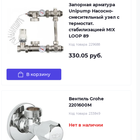
Запорная арматура
Unipump Насосно-
смесительный узел с
термостат.
стабилизацией MIX
LOOP 89
Код товара:
229688
330.05 руб.
В корзину
Вентиль Grohe
2201600M
Код товара:
233849
Нет в наличии