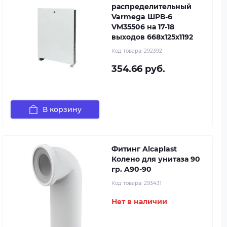
распределительный
Varmega ШРВ-6
VM35506 на 17-18
выходов 668х125х1192
Код товара:
292392
354.66 руб.
В корзину
Фитинг Alcaplast
Колено для унитаза 90
гр. A90-90
Код товара:
293431
Нет в наличии