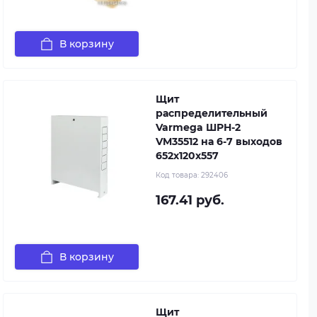
В корзину
Щит
распределительный
Varmega ШРН-2
VM35512 на 6-7 выходов
652х120х557
Код товара:
292406
167.41 руб.
В корзину
Щит