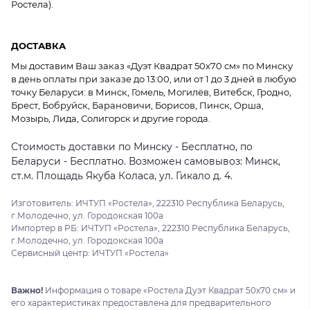
Ростела).
ДОСТАВКА
Мы доставим Ваш заказ «Дуэт Квадрат 50x70 см» по Минску
в день оплаты при заказе до 13:00, или от 1 до 3 дней в любую
точку Беларуси: в Минск, Гомель, Могилёв, Витебск, Гродно,
Брест, Бобруйск, Барановичи, Борисов, Пинск, Орша,
Мозырь, Лида, Солигорск и другие города.
Стоимость доставки по Минску - Бесплатно, по
Беларуси - Бесплатно. Возможен самовывоз: Минск,
ст.м. Площадь Якуба Коласа, ул. Гикало д. 4.
Изготовитель: ИЧТУП «Ростела», 222310 Республика Беларусь,
г.Молодечно, ул. Городокская 100а
Импортер в РБ: ИЧТУП «Ростела», 222310 Республика Беларусь,
г.Молодечно, ул. Городокская 100а
Сервисный центр: ИЧТУП «Ростела»
Важно!
Информация о товаре «Ростела Дуэт Квадрат 50x70 см» и
его характеристиках предоставлена для предварительного