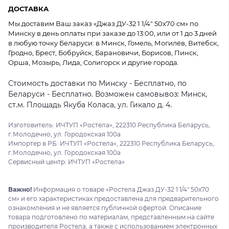
ДОСТАВКА
Мы доставим Ваш заказ «Джаз ДУ-32 1 1/4" 50x70 см» по
Минску в день оплаты при заказе до 13:00, или от 1 до 3 дней
в любую точку Беларуси: в Минск, Гомель, Могилёв, Витебск,
Гродно, Брест, Бобруйск, Барановичи, Борисов, Пинск,
Орша, Мозырь, Лида, Солигорск и другие города.
Стоимость доставки по Минску - Бесплатно, по
Беларуси - Бесплатно. Возможен самовывоз: Минск,
ст.м. Площадь Якуба Коласа, ул. Гикало д. 4.
Изготовитель: ИЧТУП «Ростела», 222310 Республика Беларусь,
г.Молодечно, ул. Городокская 100а
Импортер в РБ: ИЧТУП «Ростела», 222310 Республика Беларусь,
г.Молодечно, ул. Городокская 100а
Сервисный центр: ИЧТУП «Ростела»
Важно!
Информация о товаре «Ростела Джаз ДУ-32 1 1/4" 50x70
см» и его характеристиках предоставлена для предварительного
ознакомления и не является публичной офертой. Описание
товара подготовлено по материалам, представленным на сайте
производителя Ростела, а также с использованием электронных