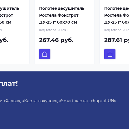
сушитель
Полотенцесушитель
Полотенце
кстрот
Ростела Фокстрот
Ростела Фо
x50 см
ДУ-25 1" 60x70 см
ДУ-25 1" 60
89
Код товара:
261288
Код товара:
2612
уб.
267.46 руб.
287.61 р
плат!
«Халва», «Карта покупок», «Smart карта», «КартаFUN»