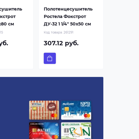
сушитель
Полотенцесушитель
кстрот
Ростела Фокстрот
x80 см
ДУ-32 1 1/4" 50x50 см
15
Код товара:
261291
уб.
307.12 руб.