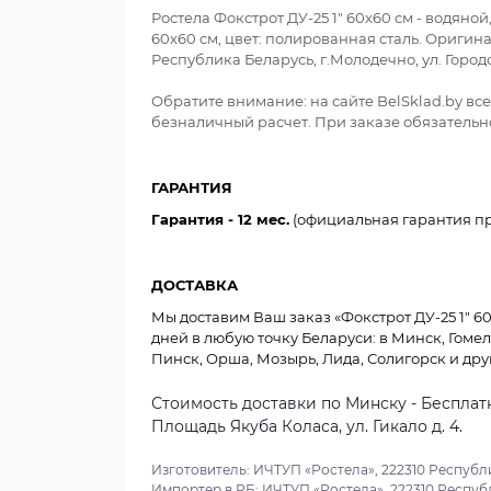
Ростела Фокстрот ДУ-25 1" 60x60 см - водяной
60x60 см, цвет: полированная сталь. Оригин
Республика Беларусь, г.Молодечно, ул. Горо
Обратите внимание: на сайте BelSklad.by в
безналичный расчет. При заказе обязательно
ГАРАНТИЯ
Гарантия - 12 мес.
(официальная гарантия пр
ДОСТАВКА
Мы доставим Ваш заказ «Фокстрот ДУ-25 1" 60x
дней в любую точку Беларуси: в Минск, Гомел
Пинск, Орша, Мозырь, Лида, Солигорск и дру
Стоимость доставки по Минску - Бесплатн
Площадь Якуба Коласа, ул. Гикало д. 4.
Изготовитель: ИЧТУП «Ростела», 222310 Республи
Импортер в РБ: ИЧТУП «Ростела», 222310 Республ