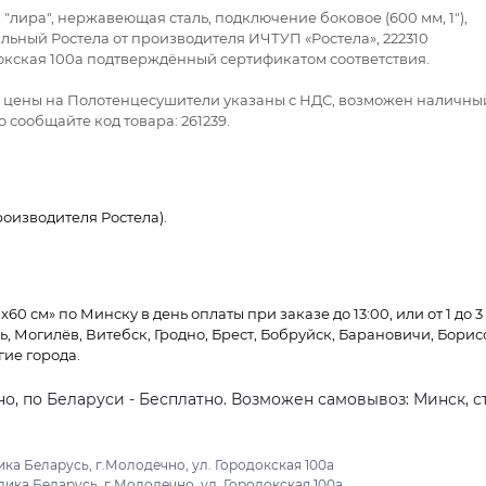
, "лира", нержавеющая сталь, подключение боковое (600 мм, 1"),
альный Ростела от производителя ИЧТУП «Ростела», 222310
докская 100а подтверждённый сертификатом соответствия.
се цены на Полотенцесушители указаны с НДС, возможен наличны
 сообщайте код товара: 261239.
оизводителя Ростела).
60 см» по Минску в день оплаты при заказе до 13:00, или от 1 до 3
ь, Могилёв, Витебск, Гродно, Брест, Бобруйск, Барановичи, Борис
гие города.
о, по Беларуси - Бесплатно. Возможен самовывоз: Минск, ст
ка Беларусь, г.Молодечно, ул. Городокская 100а
ика Беларусь, г.Молодечно, ул. Городокская 100а