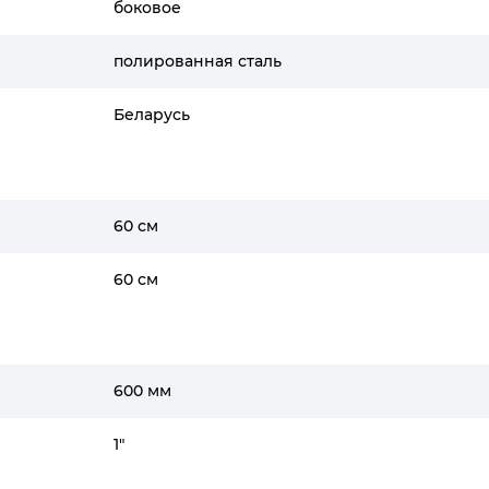
боковое
полированная сталь
Беларусь
60 см
60 см
600 мм
1"