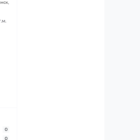
инск,
.м.
0
0