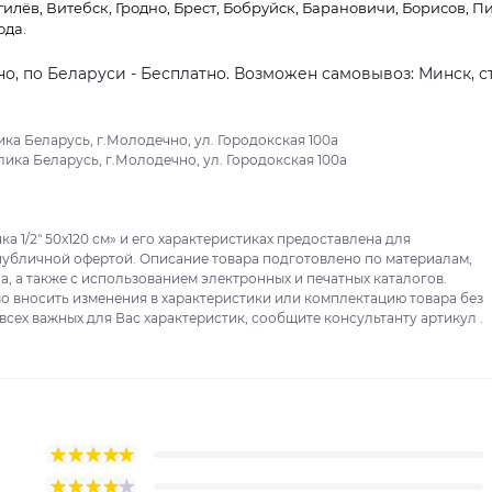
гилёв, Витебск, Гродно, Брест, Бобруйск, Барановичи, Борисов, П
ода.
о, по Беларуси - Бесплатно. Возможен самовывоз: Минск, ст
ка Беларусь, г.Молодечно, ул. Городокская 100а
ика Беларусь, г.Молодечно, ул. Городокская 100а
 1/2" 50x120 см» и его характеристиках предоставлена для
публичной офертой. Описание товара подготовлено по материалам,
, а также с использованием электронных и печатных каталогов.
о вносить изменения в характеристики или комплектацию товара без
сех важных для Вас характеристик, сообщите консультанту артикул .