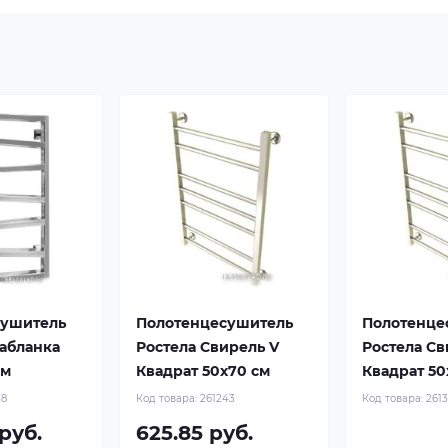
сушитель
Полотенцесушитель
Полотенце
сабланка
Ростела Свирель V
Ростела Св
см
Квадрат 50x70 см
Квадрат 50
58
Код товара:
261243
Код товара:
2613
 руб.
625.85 руб.