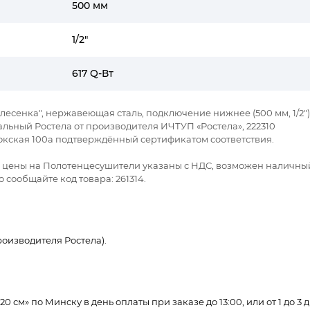
500 мм
1/2"
617 Q-Вт
 "лесенка", нержавеющая сталь, подключение нижнее (500 мм, 1/2")
нальный Ростела от производителя ИЧТУП «Ростела», 222310
докская 100а подтверждённый сертификатом соответствия.
се цены на Полотенцесушители указаны с НДС, возможен наличны
 сообщайте код товара: 261314.
оизводителя Ростела).
0 см» по Минску в день оплаты при заказе до 13:00, или от 1 до 3 