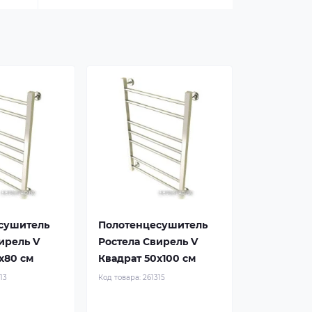
сушитель
Полотенцесушитель
ирель V
Ростела Свирель V
x80 см
Квадрат 50x100 см
13
Код товара:
261315