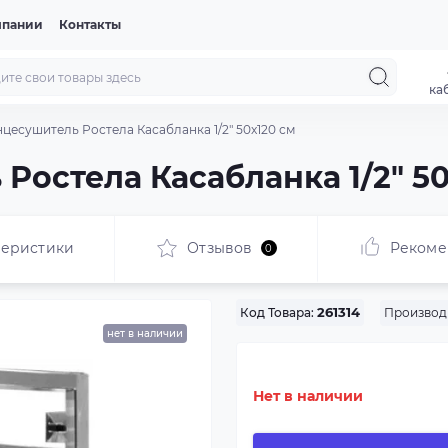
мпании
Контакты
ка
цесушитель Ростела Касабланка 1/2" 50x120 см
Ростела Касабланка 1/2" 50
теристики
Отзывов
Рекоме
0
Производ
Код Товара:
261314
нет в наличии
Нет в наличии