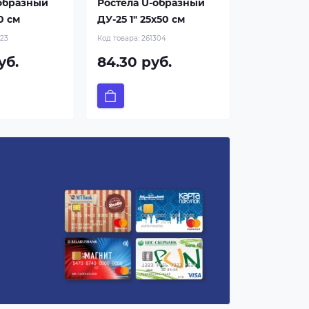
-образный
Ростела U-образный
0 см
ДУ-25 1" 25x50 см
223
Код товара:
261304
уб.
84.30 руб.