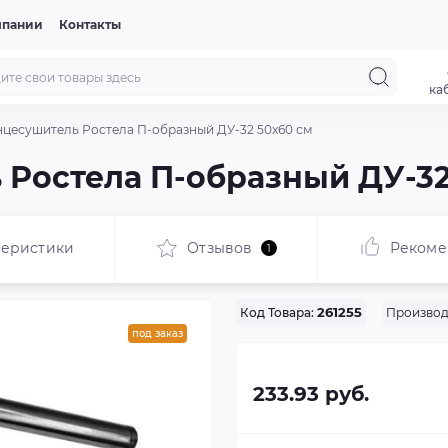
мпании
Контакты
ка
цесушитель Ростела П-образный ДУ-32 50x60 см
Ростела П-образный ДУ-32
теристики
Отзывов
Рекоме
1
Производ
Код Товара:
261255
под заказ
233.93 руб.