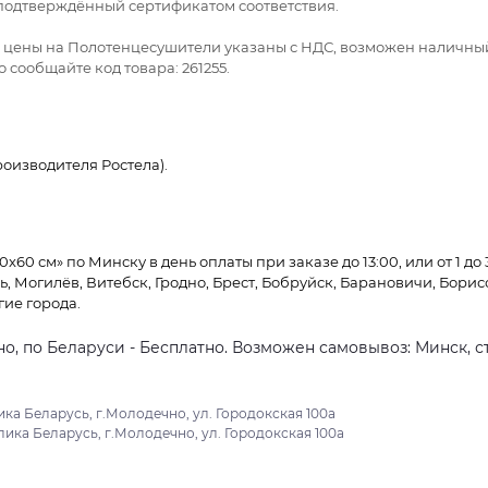
а подтверждённый сертификатом соответствия.
се цены на Полотенцесушители указаны с НДС, возможен наличны
 сообщайте код товара: 261255.
оизводителя Ростела).
60 см» по Минску в день оплаты при заказе до 13:00, или от 1 до 
ь, Могилёв, Витебск, Гродно, Брест, Бобруйск, Барановичи, Борис
гие города.
о, по Беларуси - Бесплатно. Возможен самовывоз: Минск, ст
ка Беларусь, г.Молодечно, ул. Городокская 100а
ика Беларусь, г.Молодечно, ул. Городокская 100а