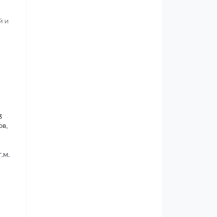
й и
3
ов,
.м.