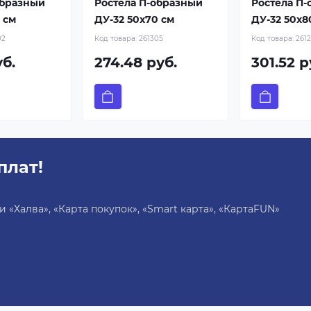
образный
Ростела П-образный
Ростела П
 см
ДУ-32 50x70 см
ДУ-32 50x8
02
Код товара:
261305
Код товара:
261
уб.
274.48 руб.
301.52 р
плат!
«Халва», «Карта покупок», «Smart карта», «КартаFUN»