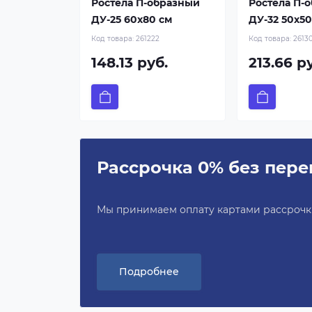
Ростела П-образный
Ростела П-
ДУ-25 60x80 см
ДУ-32 50x50
Код товара:
261222
Код товара:
2613
148.13 руб.
213.66 р
Рассрочка 0% без пере
Мы принимаем оплату картами рассрочки 
Подробнее