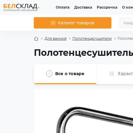
Оплата
Доставка
Рассрочка
О ко
Каталог товаров
Для ванной
Полотенцесушители
Полотен
Полотенцесушитель 
Все о товаре
Харак