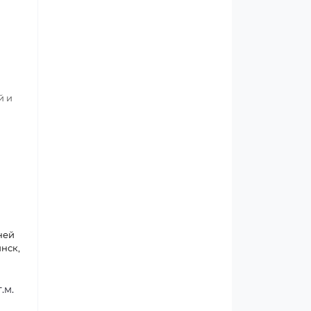
й и
дней
инск,
.м.