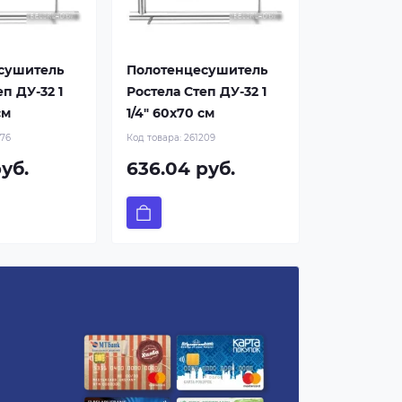
сушитель
Полотенцесушитель
п ДУ-32 1
Ростела Степ ДУ-32 1
см
1/4" 60x70 см
276
Код товара:
261209
уб.
636.04 руб.