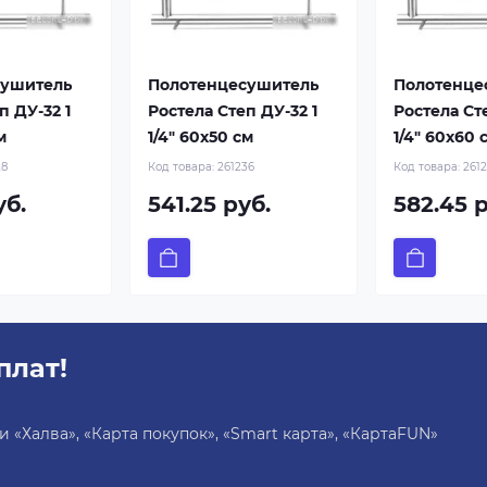
сушитель
Полотенцесушитель
Полотенце
п ДУ-32 1
Ростела Степ ДУ-32 1
Ростела Сте
м
1/4" 60x50 см
1/4" 60x60 
28
Код товара:
261236
Код товара:
261
уб.
541.25 руб.
582.45 р
плат!
«Халва», «Карта покупок», «Smart карта», «КартаFUN»