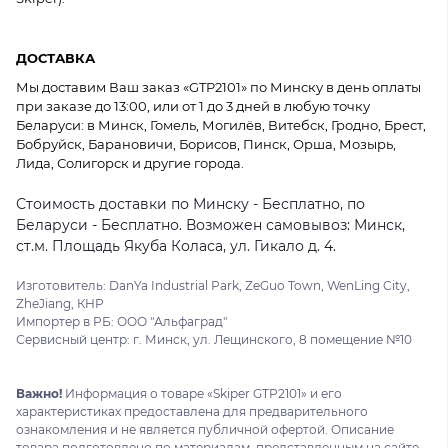
ДОСТАВКА
Мы доставим Ваш заказ «GTP2101» по Минску в день оплаты
при заказе до 13:00, или от 1 до 3 дней в любую точку
Беларуси: в Минск, Гомель, Могилёв, Витебск, Гродно, Брест,
Бобруйск, Барановичи, Борисов, Пинск, Орша, Мозырь,
Лида, Солигорск и другие города.
Стоимость доставки по Минску - Бесплатно, по
Беларуси - Бесплатно. Возможен самовывоз: Минск,
ст.м. Площадь Якуба Коласа, ул. Гикало д. 4.
Изготовитель: DanYa Industrial Park, ZeGuo Town, WenLing City,
ZheJiang, КНР
Импортер в РБ: ООО "Альфаград"
Сервисный центр: г. Минск, ул. Лещинского, 8 помещение №10
Важно!
Информация о товаре «Skiper GTP2101» и его
характеристиках предоставлена для предварительного
ознакомления и не является публичной офертой. Описание
товара подготовлено по материалам, представленным на сайте