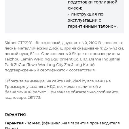
подготовки топливной
смеси;
- Инструкция по
эксплуатации с
гарантийным талоном.
Skiper GTP2101 - бензиновый, двухтактный, 2100 Вт, оснастка:
леска+металлический диск, ширина скашивания: 25.4-43 см,
легкий пуск, 8.1 кг. Оригинальный Skiper от производителя
Taizhou Lemin Welding Equipment Co. LTD. DanYa Industrial
Park ZeGuo Town WenLing City ZheJiang Китай
подтверждённый сертификатом соответствия.
Обратите внимание: на сайте BelSklad.by все цены на
Триммеры указаны с НДС, возможен наличный и
безналичный расчет. При заказе обязательно сообщайте
код товара: 281773.
ГАРАНТИЯ
Гарантия - 12 мес.
(официальная гарантия производителя
Skiper).