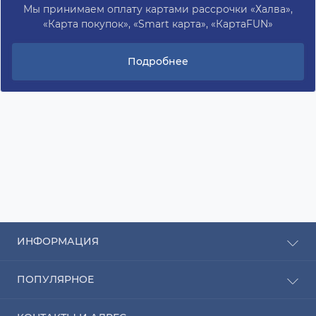
Мы принимаем оплату картами рассрочки «Халва»,
«Карта покупок», «Smart карта», «КартаFUN»
Подробнее
ИНФОРМАЦИЯ
Рассрочка
ПОПУЛЯРНОЕ
Оплата
Доставка
Радиаторы отопления