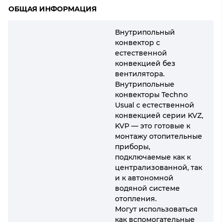
ОБЩАЯ ИНФОРМАЦИЯ
Внутрипольный
конвектор с
естественной
конвекцией без
вентилятора.
Внутрипольные
конвекторы Techno
Usual с естественной
конвекцией серии KVZ,
KVP — это готовые к
монтажу отопительные
приборы,
подключаемые как к
централизованной, так
и к автономной
водяной системе
отопления.
Могут использоваться
как вспомогательные