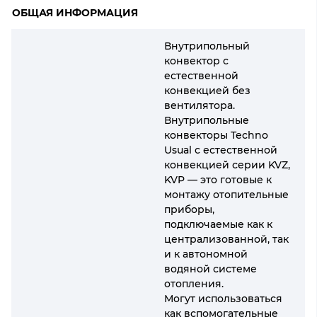
ОБЩАЯ ИНФОРМАЦИЯ
Внутрипольный
конвектор с
естественной
конвекцией без
вентилятора.
Внутрипольные
конвекторы Techno
Usual с естественной
конвекцией серии KVZ,
KVP — это готовые к
монтажу отопительные
приборы,
подключаемые как к
централизованной, так
и к автономной
водяной системе
отопления.
Могут использоваться
как вспомогательные