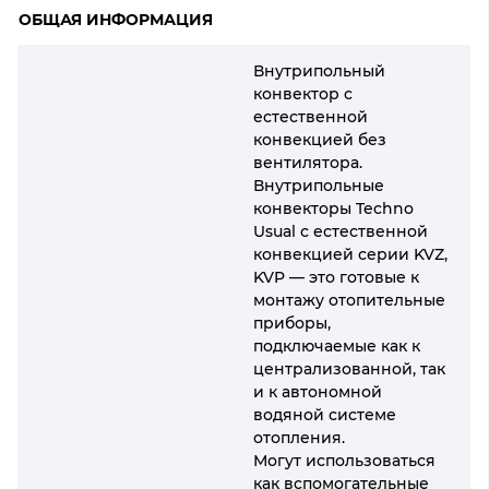
ОБЩАЯ ИНФОРМАЦИЯ
Внутрипольный
конвектор с
естественной
конвекцией без
вентилятора.
Внутрипольные
конвекторы Techno
Usual с естественной
конвекцией серии KVZ,
KVP — это готовые к
монтажу отопительные
приборы,
подключаемые как к
централизованной, так
и к автономной
водяной системе
отопления.
Могут использоваться
как вспомогательные