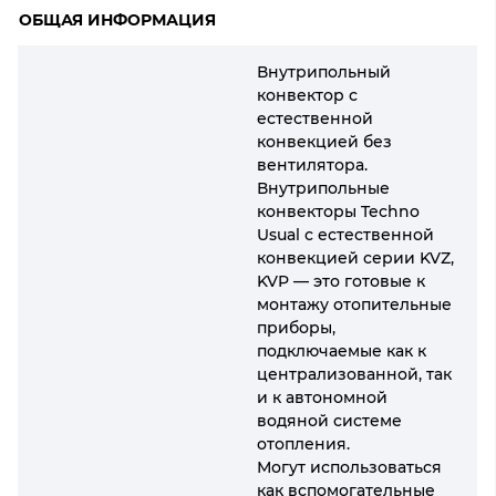
ОБЩАЯ ИНФОРМАЦИЯ
Внутрипольный
конвектор с
естественной
конвекцией без
вентилятора.
Внутрипольные
конвекторы Techno
Usual с естественной
конвекцией серии KVZ,
KVP — это готовые к
монтажу отопительные
приборы,
подключаемые как к
централизованной, так
и к автономной
водяной системе
отопления.
Могут использоваться
как вспомогательные