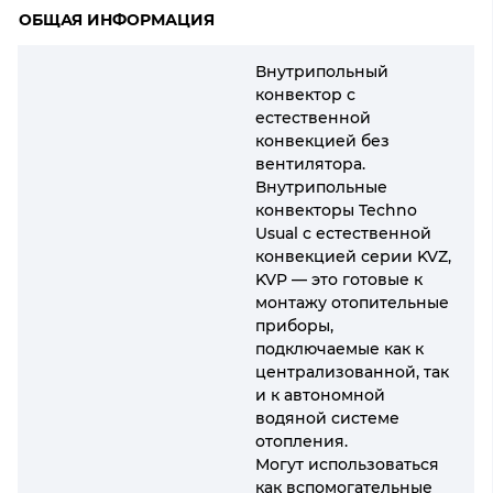
ОБЩАЯ ИНФОРМАЦИЯ
Внутрипольный
конвектор с
естественной
конвекцией без
вентилятора.
Внутрипольные
конвекторы Techno
Usual с естественной
конвекцией серии KVZ,
KVP — это готовые к
монтажу отопительные
приборы,
подключаемые как к
централизованной, так
и к автономной
водяной системе
отопления.
Могут использоваться
как вспомогательные