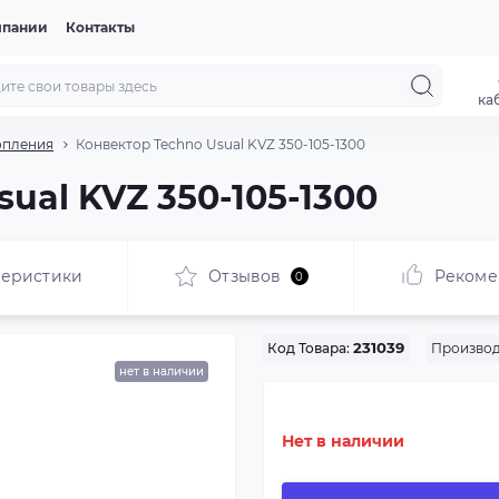
мпании
Контакты
ка
опления
Конвектор Techno Usual KVZ 350-105-1300
ual KVZ 350-105-1300
теристики
Отзывов
Рекоме
0
Производ
Код Товара:
231039
нет в наличии
Нет в наличии