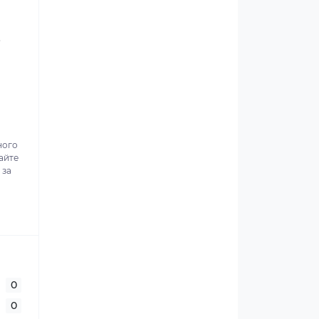
.
ного
айте
 за
0
0