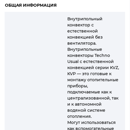
ОБЩАЯ ИНФОРМАЦИЯ
Внутрипольный
конвектор с
естественной
конвекцией без
вентилятора.
Внутрипольные
конвекторы Techno
Usual с естественной
конвекцией серии KVZ,
KVP — это готовые к
монтажу отопительные
приборы,
подключаемые как к
централизованной, так
и к автономной
водяной системе
отопления.
Могут использоваться
как вспомогательные